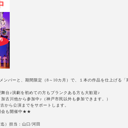
のメンバーと、期間限定（8～10カ月）で、１本の作品を仕上げる「
舞台♪演劇を初めての方もブランクある方も大歓迎♪
、加古川他から参加中♪（神戸市民以外も参加できます。）
が基礎稽古から公演までをサポートします。
明会も開催中★★
19時迄）担当：山口/河田